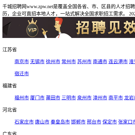
千城招聘网www.zpw.net是覆盖全国各省、市、区县的人
历，企业可直招本地人才，一站式解决全国求职招工需求。 2026
江苏省
南京市
无锡市
徐州市
常州市
苏州市
南通市
连云港市
淮
宿迁市
福建省
福州市
厦门市
莆田市
三明市
泉州市
漳州市
南平市
龙岩
河北省
石家庄市
唐山市
秦皇岛市
邯郸市
邢台市
保定市
张家口
广东省