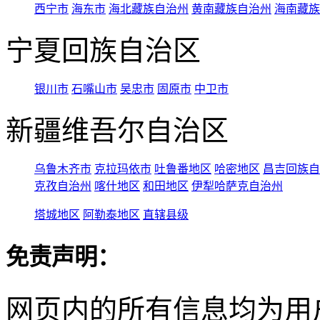
西宁市
海东市
海北藏族自治州
黄南藏族自治州
海南藏族
宁夏回族自治区
银川市
石嘴山市
吴忠市
固原市
中卫市
新疆维吾尔自治区
乌鲁木齐市
克拉玛依市
吐鲁番地区
哈密地区
昌吉回族自
克孜自治州
喀什地区
和田地区
伊犁哈萨克自治州
塔城地区
阿勒泰地区
直辖县级
免责声明：
网页内的所有信息均为用