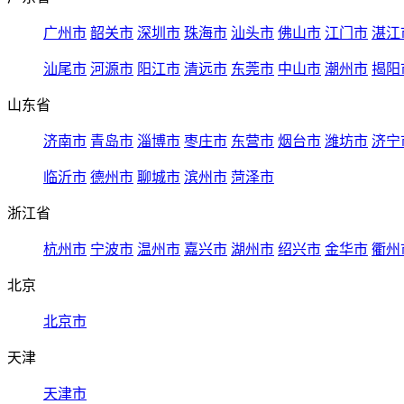
广州市
韶关市
深圳市
珠海市
汕头市
佛山市
江门市
湛江
汕尾市
河源市
阳江市
清远市
东莞市
中山市
潮州市
揭阳
山东省
济南市
青岛市
淄博市
枣庄市
东营市
烟台市
潍坊市
济宁
临沂市
德州市
聊城市
滨州市
菏泽市
浙江省
杭州市
宁波市
温州市
嘉兴市
湖州市
绍兴市
金华市
衢州
北京
北京市
天津
天津市