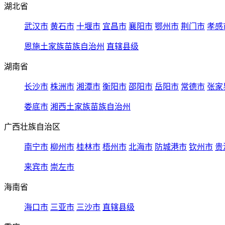
湖北省
武汉市
黄石市
十堰市
宜昌市
襄阳市
鄂州市
荆门市
孝感
恩施土家族苗族自治州
直辖县级
湖南省
长沙市
株洲市
湘潭市
衡阳市
邵阳市
岳阳市
常德市
张家
娄底市
湘西土家族苗族自治州
广西壮族自治区
南宁市
柳州市
桂林市
梧州市
北海市
防城港市
钦州市
贵
来宾市
崇左市
海南省
海口市
三亚市
三沙市
直辖县级