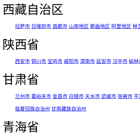
西藏自治区
拉萨市
日喀则市
昌都市
山南地区
那曲地区
阿里地区
林
陕西省
西安市
铜川市
宝鸡市
咸阳市
渭南市
延安市
汉中市
榆林
甘肃省
兰州市
嘉峪关市
金昌市
白银市
天水市
武威市
张掖市
平
临夏回族自治州
甘南藏族自治州
青海省