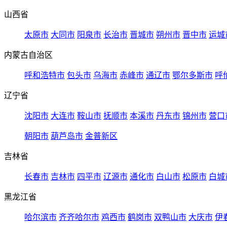
山西省
太原市
大同市
阳泉市
长治市
晋城市
朔州市
晋中市
运城
内蒙古自治区
呼和浩特市
包头市
乌海市
赤峰市
通辽市
鄂尔多斯市
呼
辽宁省
沈阳市
大连市
鞍山市
抚顺市
本溪市
丹东市
锦州市
营口
朝阳市
葫芦岛市
金普新区
吉林省
长春市
吉林市
四平市
辽源市
通化市
白山市
松原市
白城
黑龙江省
哈尔滨市
齐齐哈尔市
鸡西市
鹤岗市
双鸭山市
大庆市
伊