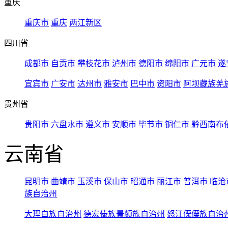
重庆
重庆市
重庆
两江新区
四川省
成都市
自贡市
攀枝花市
泸州市
德阳市
绵阳市
广元市
遂
宜宾市
广安市
达州市
雅安市
巴中市
资阳市
阿坝藏族羌
贵州省
贵阳市
六盘水市
遵义市
安顺市
毕节市
铜仁市
黔西南布
云南省
昆明市
曲靖市
玉溪市
保山市
昭通市
丽江市
普洱市
临沧
族自治州
大理白族自治州
德宏傣族景颇族自治州
怒江傈僳族自治