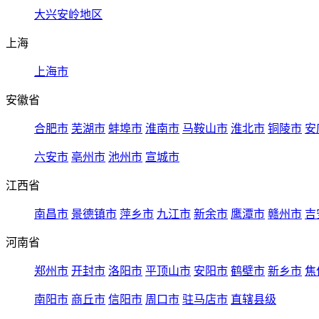
大兴安岭地区
上海
上海市
安徽省
合肥市
芜湖市
蚌埠市
淮南市
马鞍山市
淮北市
铜陵市
安
六安市
亳州市
池州市
宣城市
江西省
南昌市
景德镇市
萍乡市
九江市
新余市
鹰潭市
赣州市
吉
河南省
郑州市
开封市
洛阳市
平顶山市
安阳市
鹤壁市
新乡市
焦
南阳市
商丘市
信阳市
周口市
驻马店市
直辖县级