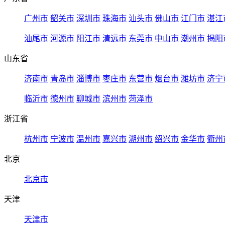
广州市
韶关市
深圳市
珠海市
汕头市
佛山市
江门市
湛江
汕尾市
河源市
阳江市
清远市
东莞市
中山市
潮州市
揭阳
山东省
济南市
青岛市
淄博市
枣庄市
东营市
烟台市
潍坊市
济宁
临沂市
德州市
聊城市
滨州市
菏泽市
浙江省
杭州市
宁波市
温州市
嘉兴市
湖州市
绍兴市
金华市
衢州
北京
北京市
天津
天津市