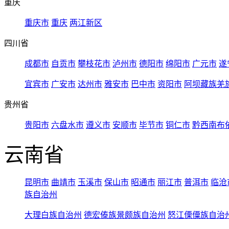
重庆
重庆市
重庆
两江新区
四川省
成都市
自贡市
攀枝花市
泸州市
德阳市
绵阳市
广元市
遂
宜宾市
广安市
达州市
雅安市
巴中市
资阳市
阿坝藏族羌
贵州省
贵阳市
六盘水市
遵义市
安顺市
毕节市
铜仁市
黔西南布
云南省
昆明市
曲靖市
玉溪市
保山市
昭通市
丽江市
普洱市
临沧
族自治州
大理白族自治州
德宏傣族景颇族自治州
怒江傈僳族自治