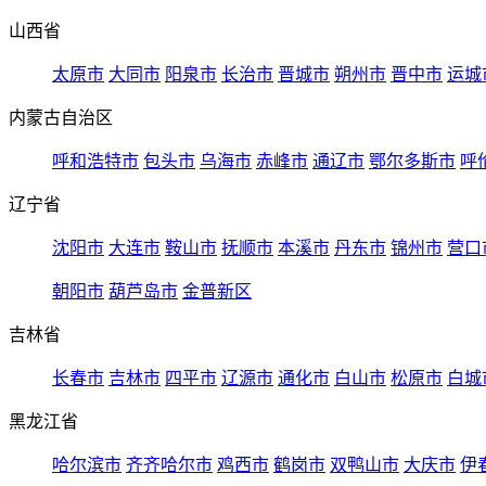
山西省
太原市
大同市
阳泉市
长治市
晋城市
朔州市
晋中市
运城
内蒙古自治区
呼和浩特市
包头市
乌海市
赤峰市
通辽市
鄂尔多斯市
呼
辽宁省
沈阳市
大连市
鞍山市
抚顺市
本溪市
丹东市
锦州市
营口
朝阳市
葫芦岛市
金普新区
吉林省
长春市
吉林市
四平市
辽源市
通化市
白山市
松原市
白城
黑龙江省
哈尔滨市
齐齐哈尔市
鸡西市
鹤岗市
双鸭山市
大庆市
伊