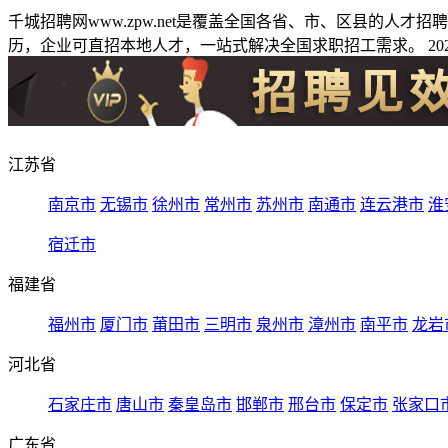
千城招聘网www.zpw.net是覆盖全国各省、市、区县的人
历，企业可直招本地人才，一站式解决全国求职招工需求。 2026
江苏省
南京市
无锡市
徐州市
常州市
苏州市
南通市
连云港市
淮
宿迁市
福建省
福州市
厦门市
莆田市
三明市
泉州市
漳州市
南平市
龙岩
河北省
石家庄市
唐山市
秦皇岛市
邯郸市
邢台市
保定市
张家口
广东省