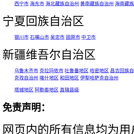
西宁市
海东市
海北藏族自治州
黄南藏族自治州
海南藏族
宁夏回族自治区
银川市
石嘴山市
吴忠市
固原市
中卫市
新疆维吾尔自治区
乌鲁木齐市
克拉玛依市
吐鲁番地区
哈密地区
昌吉回族自
克孜自治州
喀什地区
和田地区
伊犁哈萨克自治州
塔城地区
阿勒泰地区
直辖县级
免责声明：
网页内的所有信息均为用