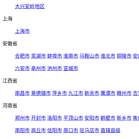
大兴安岭地区
上海
上海市
安徽省
合肥市
芜湖市
蚌埠市
淮南市
马鞍山市
淮北市
铜陵市
安
六安市
亳州市
池州市
宣城市
江西省
南昌市
景德镇市
萍乡市
九江市
新余市
鹰潭市
赣州市
吉
河南省
郑州市
开封市
洛阳市
平顶山市
安阳市
鹤壁市
新乡市
焦
南阳市
商丘市
信阳市
周口市
驻马店市
直辖县级