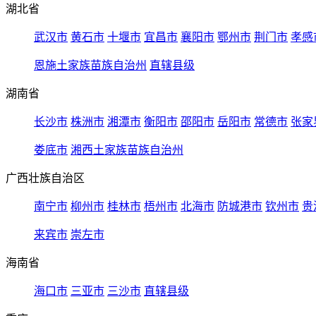
湖北省
武汉市
黄石市
十堰市
宜昌市
襄阳市
鄂州市
荆门市
孝感
恩施土家族苗族自治州
直辖县级
湖南省
长沙市
株洲市
湘潭市
衡阳市
邵阳市
岳阳市
常德市
张家
娄底市
湘西土家族苗族自治州
广西壮族自治区
南宁市
柳州市
桂林市
梧州市
北海市
防城港市
钦州市
贵
来宾市
崇左市
海南省
海口市
三亚市
三沙市
直辖县级