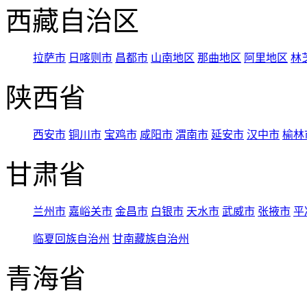
西藏自治区
拉萨市
日喀则市
昌都市
山南地区
那曲地区
阿里地区
林
陕西省
西安市
铜川市
宝鸡市
咸阳市
渭南市
延安市
汉中市
榆林
甘肃省
兰州市
嘉峪关市
金昌市
白银市
天水市
武威市
张掖市
平
临夏回族自治州
甘南藏族自治州
青海省