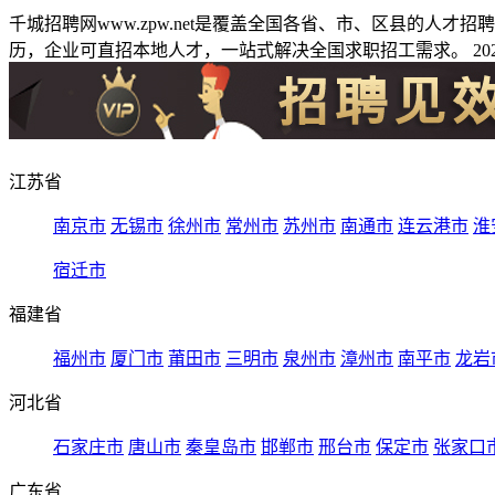
千城招聘网www.zpw.net是覆盖全国各省、市、区县的人
历，企业可直招本地人才，一站式解决全国求职招工需求。 2026
江苏省
南京市
无锡市
徐州市
常州市
苏州市
南通市
连云港市
淮
宿迁市
福建省
福州市
厦门市
莆田市
三明市
泉州市
漳州市
南平市
龙岩
河北省
石家庄市
唐山市
秦皇岛市
邯郸市
邢台市
保定市
张家口
广东省