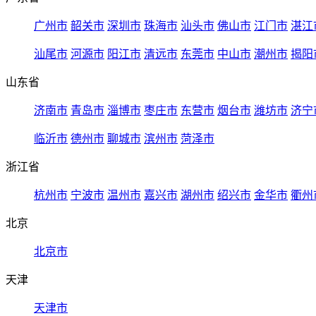
广州市
韶关市
深圳市
珠海市
汕头市
佛山市
江门市
湛江
汕尾市
河源市
阳江市
清远市
东莞市
中山市
潮州市
揭阳
山东省
济南市
青岛市
淄博市
枣庄市
东营市
烟台市
潍坊市
济宁
临沂市
德州市
聊城市
滨州市
菏泽市
浙江省
杭州市
宁波市
温州市
嘉兴市
湖州市
绍兴市
金华市
衢州
北京
北京市
天津
天津市