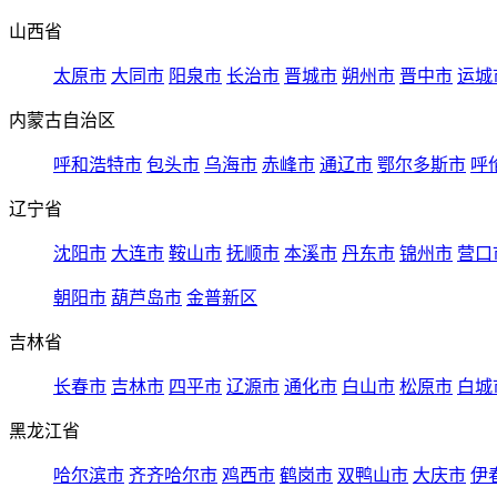
山西省
太原市
大同市
阳泉市
长治市
晋城市
朔州市
晋中市
运城
内蒙古自治区
呼和浩特市
包头市
乌海市
赤峰市
通辽市
鄂尔多斯市
呼
辽宁省
沈阳市
大连市
鞍山市
抚顺市
本溪市
丹东市
锦州市
营口
朝阳市
葫芦岛市
金普新区
吉林省
长春市
吉林市
四平市
辽源市
通化市
白山市
松原市
白城
黑龙江省
哈尔滨市
齐齐哈尔市
鸡西市
鹤岗市
双鸭山市
大庆市
伊