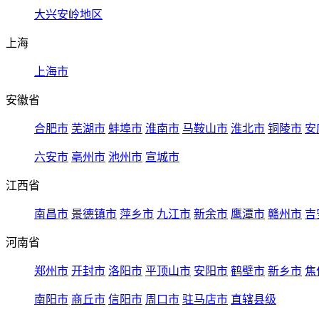
大兴安岭地区
上海
上海市
安徽省
合肥市
芜湖市
蚌埠市
淮南市
马鞍山市
淮北市
铜陵市
安
六安市
亳州市
池州市
宣城市
江西省
南昌市
景德镇市
萍乡市
九江市
新余市
鹰潭市
赣州市
吉
河南省
郑州市
开封市
洛阳市
平顶山市
安阳市
鹤壁市
新乡市
焦
南阳市
商丘市
信阳市
周口市
驻马店市
直辖县级