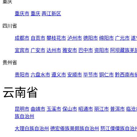
重庆
重庆市
重庆
两江新区
四川省
成都市
自贡市
攀枝花市
泸州市
德阳市
绵阳市
广元市
遂
宜宾市
广安市
达州市
雅安市
巴中市
资阳市
阿坝藏族羌
贵州省
贵阳市
六盘水市
遵义市
安顺市
毕节市
铜仁市
黔西南布
云南省
昆明市
曲靖市
玉溪市
保山市
昭通市
丽江市
普洱市
临沧
族自治州
大理白族自治州
德宏傣族景颇族自治州
怒江傈僳族自治