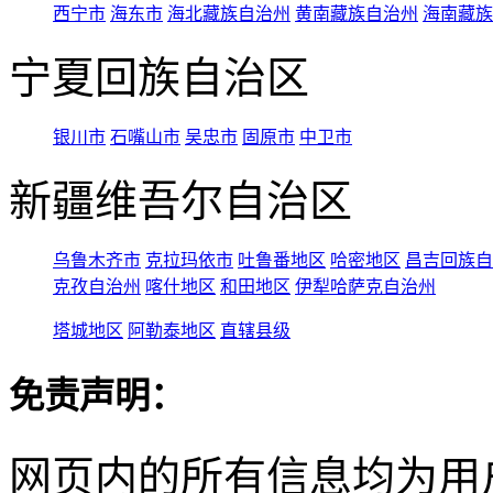
西宁市
海东市
海北藏族自治州
黄南藏族自治州
海南藏族
宁夏回族自治区
银川市
石嘴山市
吴忠市
固原市
中卫市
新疆维吾尔自治区
乌鲁木齐市
克拉玛依市
吐鲁番地区
哈密地区
昌吉回族自
克孜自治州
喀什地区
和田地区
伊犁哈萨克自治州
塔城地区
阿勒泰地区
直辖县级
免责声明：
网页内的所有信息均为用