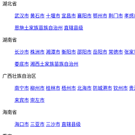
湖北省
武汉市
黄石市
十堰市
宜昌市
襄阳市
鄂州市
荆门市
孝感
恩施土家族苗族自治州
直辖县级
湖南省
长沙市
株洲市
湘潭市
衡阳市
邵阳市
岳阳市
常德市
张家
娄底市
湘西土家族苗族自治州
广西壮族自治区
南宁市
柳州市
桂林市
梧州市
北海市
防城港市
钦州市
贵
来宾市
崇左市
海南省
海口市
三亚市
三沙市
直辖县级