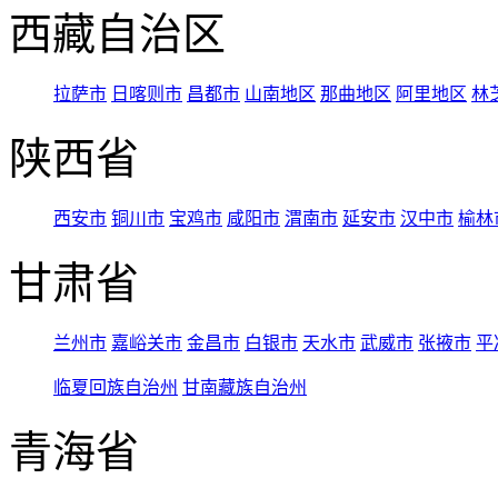
西藏自治区
拉萨市
日喀则市
昌都市
山南地区
那曲地区
阿里地区
林
陕西省
西安市
铜川市
宝鸡市
咸阳市
渭南市
延安市
汉中市
榆林
甘肃省
兰州市
嘉峪关市
金昌市
白银市
天水市
武威市
张掖市
平
临夏回族自治州
甘南藏族自治州
青海省