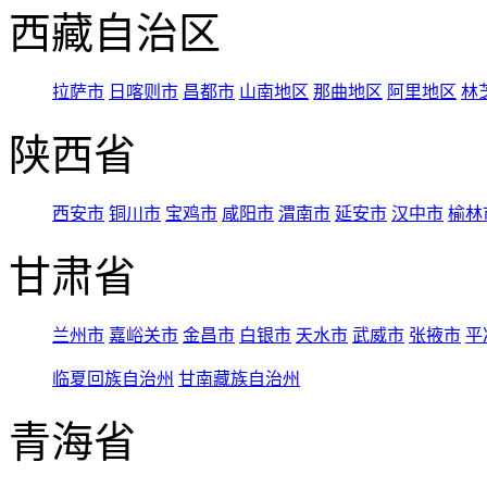
西藏自治区
拉萨市
日喀则市
昌都市
山南地区
那曲地区
阿里地区
林
陕西省
西安市
铜川市
宝鸡市
咸阳市
渭南市
延安市
汉中市
榆林
甘肃省
兰州市
嘉峪关市
金昌市
白银市
天水市
武威市
张掖市
平
临夏回族自治州
甘南藏族自治州
青海省