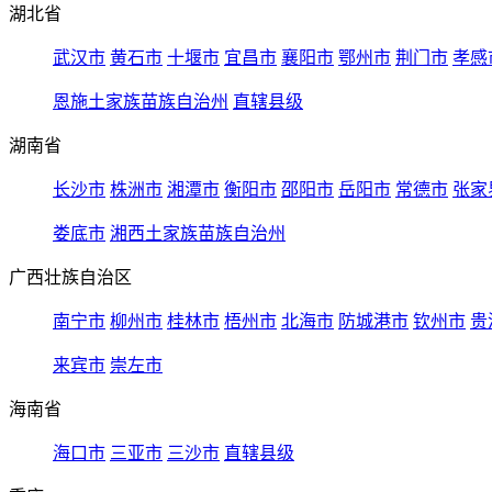
湖北省
武汉市
黄石市
十堰市
宜昌市
襄阳市
鄂州市
荆门市
孝感
恩施土家族苗族自治州
直辖县级
湖南省
长沙市
株洲市
湘潭市
衡阳市
邵阳市
岳阳市
常德市
张家
娄底市
湘西土家族苗族自治州
广西壮族自治区
南宁市
柳州市
桂林市
梧州市
北海市
防城港市
钦州市
贵
来宾市
崇左市
海南省
海口市
三亚市
三沙市
直辖县级