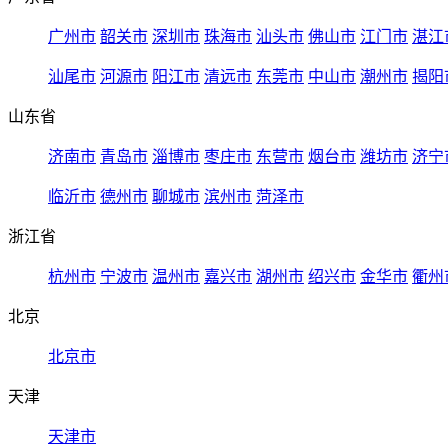
广州市
韶关市
深圳市
珠海市
汕头市
佛山市
江门市
湛江
汕尾市
河源市
阳江市
清远市
东莞市
中山市
潮州市
揭阳
山东省
济南市
青岛市
淄博市
枣庄市
东营市
烟台市
潍坊市
济宁
临沂市
德州市
聊城市
滨州市
菏泽市
浙江省
杭州市
宁波市
温州市
嘉兴市
湖州市
绍兴市
金华市
衢州
北京
北京市
天津
天津市