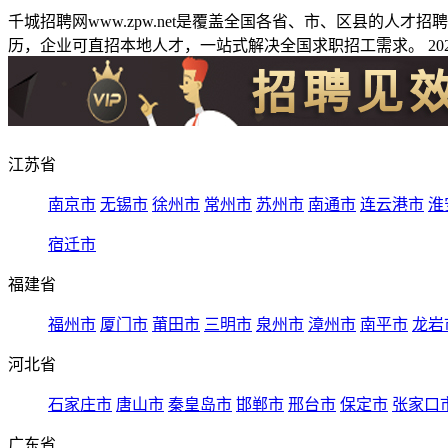
千城招聘网www.zpw.net是覆盖全国各省、市、区县的人
历，企业可直招本地人才，一站式解决全国求职招工需求。 2026
江苏省
南京市
无锡市
徐州市
常州市
苏州市
南通市
连云港市
淮
宿迁市
福建省
福州市
厦门市
莆田市
三明市
泉州市
漳州市
南平市
龙岩
河北省
石家庄市
唐山市
秦皇岛市
邯郸市
邢台市
保定市
张家口
广东省