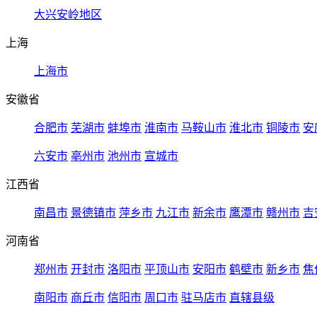
大兴安岭地区
上海
上海市
安徽省
合肥市
芜湖市
蚌埠市
淮南市
马鞍山市
淮北市
铜陵市
安
六安市
亳州市
池州市
宣城市
江西省
南昌市
景德镇市
萍乡市
九江市
新余市
鹰潭市
赣州市
吉
河南省
郑州市
开封市
洛阳市
平顶山市
安阳市
鹤壁市
新乡市
焦
南阳市
商丘市
信阳市
周口市
驻马店市
直辖县级