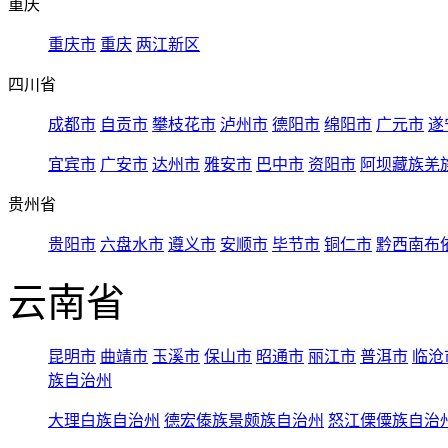
重庆
重庆市
重庆
两江新区
四川省
成都市
自贡市
攀枝花市
泸州市
德阳市
绵阳市
广元市
遂
宜宾市
广安市
达州市
雅安市
巴中市
资阳市
阿坝藏族羌
贵州省
贵阳市
六盘水市
遵义市
安顺市
毕节市
铜仁市
黔西南布
云南省
昆明市
曲靖市
玉溪市
保山市
昭通市
丽江市
普洱市
临沧
族自治州
大理白族自治州
德宏傣族景颇族自治州
怒江傈僳族自治