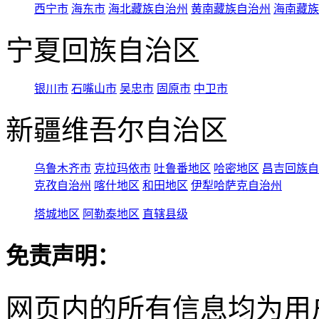
西宁市
海东市
海北藏族自治州
黄南藏族自治州
海南藏族
宁夏回族自治区
银川市
石嘴山市
吴忠市
固原市
中卫市
新疆维吾尔自治区
乌鲁木齐市
克拉玛依市
吐鲁番地区
哈密地区
昌吉回族自
克孜自治州
喀什地区
和田地区
伊犁哈萨克自治州
塔城地区
阿勒泰地区
直辖县级
免责声明：
网页内的所有信息均为用