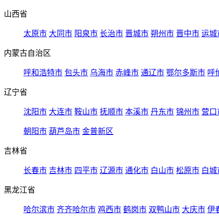
山西省
太原市
大同市
阳泉市
长治市
晋城市
朔州市
晋中市
运城
内蒙古自治区
呼和浩特市
包头市
乌海市
赤峰市
通辽市
鄂尔多斯市
呼
辽宁省
沈阳市
大连市
鞍山市
抚顺市
本溪市
丹东市
锦州市
营口
朝阳市
葫芦岛市
金普新区
吉林省
长春市
吉林市
四平市
辽源市
通化市
白山市
松原市
白城
黑龙江省
哈尔滨市
齐齐哈尔市
鸡西市
鹤岗市
双鸭山市
大庆市
伊