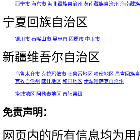
西宁市
海东市
海北藏族自治州
黄南藏族自治州
海南藏族
宁夏回族自治区
银川市
石嘴山市
吴忠市
固原市
中卫市
新疆维吾尔自治区
乌鲁木齐市
克拉玛依市
吐鲁番地区
哈密地区
昌吉回族自
克孜自治州
喀什地区
和田地区
伊犁哈萨克自治州
塔城地区
阿勒泰地区
直辖县级
免责声明：
网页内的所有信息均为用