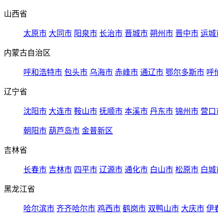
山西省
太原市
大同市
阳泉市
长治市
晋城市
朔州市
晋中市
运城
内蒙古自治区
呼和浩特市
包头市
乌海市
赤峰市
通辽市
鄂尔多斯市
呼
辽宁省
沈阳市
大连市
鞍山市
抚顺市
本溪市
丹东市
锦州市
营口
朝阳市
葫芦岛市
金普新区
吉林省
长春市
吉林市
四平市
辽源市
通化市
白山市
松原市
白城
黑龙江省
哈尔滨市
齐齐哈尔市
鸡西市
鹤岗市
双鸭山市
大庆市
伊