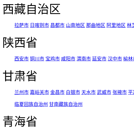
西藏自治区
拉萨市
日喀则市
昌都市
山南地区
那曲地区
阿里地区
林
陕西省
西安市
铜川市
宝鸡市
咸阳市
渭南市
延安市
汉中市
榆林
甘肃省
兰州市
嘉峪关市
金昌市
白银市
天水市
武威市
张掖市
平
临夏回族自治州
甘南藏族自治州
青海省