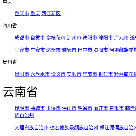
重庆
重庆市
重庆
两江新区
四川省
成都市
自贡市
攀枝花市
泸州市
德阳市
绵阳市
广元市
遂
宜宾市
广安市
达州市
雅安市
巴中市
资阳市
阿坝藏族羌
贵州省
贵阳市
六盘水市
遵义市
安顺市
毕节市
铜仁市
黔西南布
云南省
昆明市
曲靖市
玉溪市
保山市
昭通市
丽江市
普洱市
临沧
族自治州
大理白族自治州
德宏傣族景颇族自治州
怒江傈僳族自治