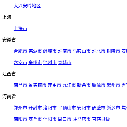
大兴安岭地区
上海
上海市
安徽省
合肥市
芜湖市
蚌埠市
淮南市
马鞍山市
淮北市
铜陵市
安
六安市
亳州市
池州市
宣城市
江西省
南昌市
景德镇市
萍乡市
九江市
新余市
鹰潭市
赣州市
吉
河南省
郑州市
开封市
洛阳市
平顶山市
安阳市
鹤壁市
新乡市
焦
南阳市
商丘市
信阳市
周口市
驻马店市
直辖县级