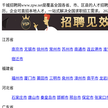
千城招聘网www.zpw.net是覆盖全国各省、市、区县的人
历，企业可直招本地人才，一站式解决全国求职招工需求。 2026
江苏省
南京市
无锡市
徐州市
常州市
苏州市
南通市
连云港市
淮
宿迁市
福建省
福州市
厦门市
莆田市
三明市
泉州市
漳州市
南平市
龙岩
河北省
石家庄市
唐山市
秦皇岛市
邯郸市
邢台市
保定市
张家口
广东省