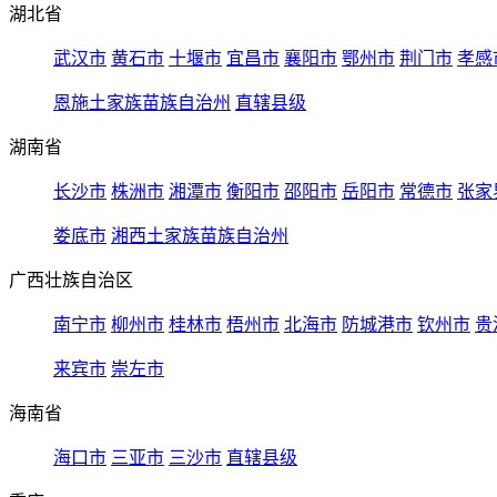
湖北省
武汉市
黄石市
十堰市
宜昌市
襄阳市
鄂州市
荆门市
孝感
恩施土家族苗族自治州
直辖县级
湖南省
长沙市
株洲市
湘潭市
衡阳市
邵阳市
岳阳市
常德市
张家
娄底市
湘西土家族苗族自治州
广西壮族自治区
南宁市
柳州市
桂林市
梧州市
北海市
防城港市
钦州市
贵
来宾市
崇左市
海南省
海口市
三亚市
三沙市
直辖县级