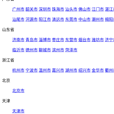
广州市
韶关市
深圳市
珠海市
汕头市
佛山市
江门市
湛江
汕尾市
河源市
阳江市
清远市
东莞市
中山市
潮州市
揭阳
山东省
济南市
青岛市
淄博市
枣庄市
东营市
烟台市
潍坊市
济宁
临沂市
德州市
聊城市
滨州市
菏泽市
浙江省
杭州市
宁波市
温州市
嘉兴市
湖州市
绍兴市
金华市
衢州
北京
北京市
天津
天津市