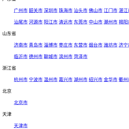
广州市
韶关市
深圳市
珠海市
汕头市
佛山市
江门市
湛江
汕尾市
河源市
阳江市
清远市
东莞市
中山市
潮州市
揭阳
山东省
济南市
青岛市
淄博市
枣庄市
东营市
烟台市
潍坊市
济宁
临沂市
德州市
聊城市
滨州市
菏泽市
浙江省
杭州市
宁波市
温州市
嘉兴市
湖州市
绍兴市
金华市
衢州
北京
北京市
天津
天津市