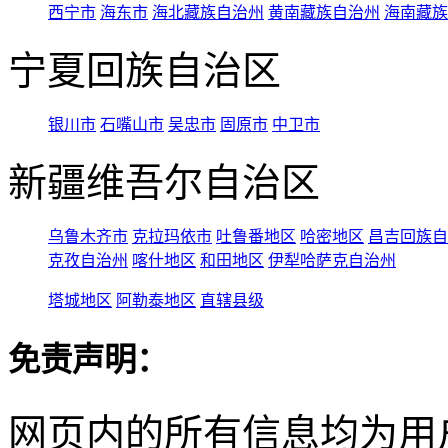
西宁市
海东市
海北藏族自治州
黄南藏族自治州
海南藏族
宁夏回族自治区
银川市
石嘴山市
吴忠市
固原市
中卫市
新疆维吾尔自治区
乌鲁木齐市
克拉玛依市
吐鲁番地区
哈密地区
昌吉回族自
克孜自治州
喀什地区
和田地区
伊犁哈萨克自治州
塔城地区
阿勒泰地区
直辖县级
免责声明：
网页内的所有信息均为用