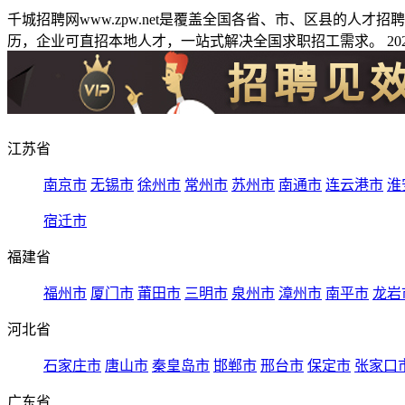
千城招聘网www.zpw.net是覆盖全国各省、市、区县的人
历，企业可直招本地人才，一站式解决全国求职招工需求。 2026
江苏省
南京市
无锡市
徐州市
常州市
苏州市
南通市
连云港市
淮
宿迁市
福建省
福州市
厦门市
莆田市
三明市
泉州市
漳州市
南平市
龙岩
河北省
石家庄市
唐山市
秦皇岛市
邯郸市
邢台市
保定市
张家口
广东省