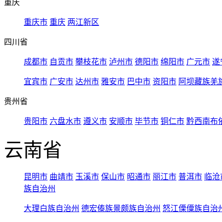
重庆
重庆市
重庆
两江新区
四川省
成都市
自贡市
攀枝花市
泸州市
德阳市
绵阳市
广元市
遂
宜宾市
广安市
达州市
雅安市
巴中市
资阳市
阿坝藏族羌
贵州省
贵阳市
六盘水市
遵义市
安顺市
毕节市
铜仁市
黔西南布
云南省
昆明市
曲靖市
玉溪市
保山市
昭通市
丽江市
普洱市
临沧
族自治州
大理白族自治州
德宏傣族景颇族自治州
怒江傈僳族自治