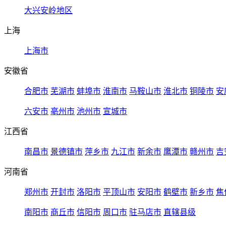
大兴安岭地区
上海
上海市
安徽省
合肥市
芜湖市
蚌埠市
淮南市
马鞍山市
淮北市
铜陵市
安
六安市
亳州市
池州市
宣城市
江西省
南昌市
景德镇市
萍乡市
九江市
新余市
鹰潭市
赣州市
吉
河南省
郑州市
开封市
洛阳市
平顶山市
安阳市
鹤壁市
新乡市
焦
南阳市
商丘市
信阳市
周口市
驻马店市
直辖县级