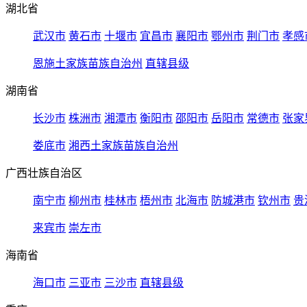
湖北省
武汉市
黄石市
十堰市
宜昌市
襄阳市
鄂州市
荆门市
孝感
恩施土家族苗族自治州
直辖县级
湖南省
长沙市
株洲市
湘潭市
衡阳市
邵阳市
岳阳市
常德市
张家
娄底市
湘西土家族苗族自治州
广西壮族自治区
南宁市
柳州市
桂林市
梧州市
北海市
防城港市
钦州市
贵
来宾市
崇左市
海南省
海口市
三亚市
三沙市
直辖县级