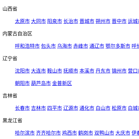
山西省
太原市
大同市
阳泉市
长治市
晋城市
朔州市
晋中市
运城
内蒙古自治区
呼和浩特市
包头市
乌海市
赤峰市
通辽市
鄂尔多斯市
呼
辽宁省
沈阳市
大连市
鞍山市
抚顺市
本溪市
丹东市
锦州市
营口
朝阳市
葫芦岛市
金普新区
吉林省
长春市
吉林市
四平市
辽源市
通化市
白山市
松原市
白城
黑龙江省
哈尔滨市
齐齐哈尔市
鸡西市
鹤岗市
双鸭山市
大庆市
伊