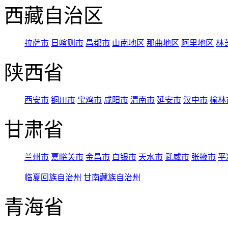
西藏自治区
拉萨市
日喀则市
昌都市
山南地区
那曲地区
阿里地区
林
陕西省
西安市
铜川市
宝鸡市
咸阳市
渭南市
延安市
汉中市
榆林
甘肃省
兰州市
嘉峪关市
金昌市
白银市
天水市
武威市
张掖市
平
临夏回族自治州
甘南藏族自治州
青海省