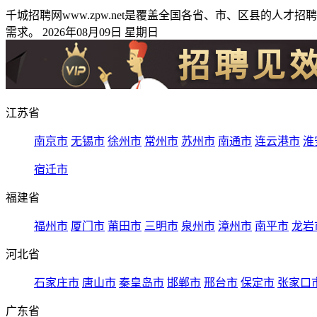
千城招聘网www.zpw.net是覆盖全国各省、市、区县的
需求。 2026年08月09日 星期日
江苏省
南京市
无锡市
徐州市
常州市
苏州市
南通市
连云港市
淮
宿迁市
福建省
福州市
厦门市
莆田市
三明市
泉州市
漳州市
南平市
龙岩
河北省
石家庄市
唐山市
秦皇岛市
邯郸市
邢台市
保定市
张家口
广东省