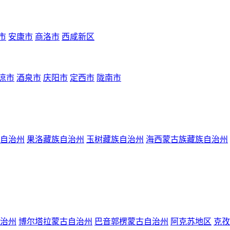
市
安康市
商洛市
西咸新区
凉市
酒泉市
庆阳市
定西市
陇南市
自治州
果洛藏族自治州
玉树藏族自治州
海西蒙古族藏族自治州
治州
博尔塔拉蒙古自治州
巴音郭楞蒙古自治州
阿克苏地区
克孜