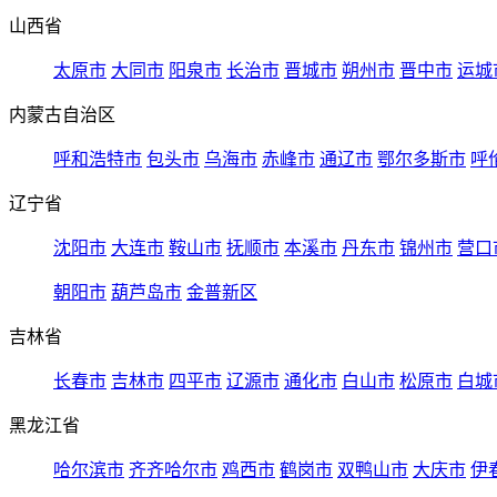
山西省
太原市
大同市
阳泉市
长治市
晋城市
朔州市
晋中市
运城
内蒙古自治区
呼和浩特市
包头市
乌海市
赤峰市
通辽市
鄂尔多斯市
呼
辽宁省
沈阳市
大连市
鞍山市
抚顺市
本溪市
丹东市
锦州市
营口
朝阳市
葫芦岛市
金普新区
吉林省
长春市
吉林市
四平市
辽源市
通化市
白山市
松原市
白城
黑龙江省
哈尔滨市
齐齐哈尔市
鸡西市
鹤岗市
双鸭山市
大庆市
伊