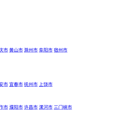
庆市
黄山市
滁州市
阜阳市
宿州市
安市
宜春市
抚州市
上饶市
作市
濮阳市
许昌市
漯河市
三门峡市