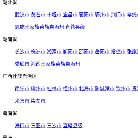
湖北省
武汉市
黄石市
十堰市
宜昌市
襄阳市
鄂州市
荆门市
孝感
恩施土家族苗族自治州
直辖县级
湖南省
长沙市
株洲市
湘潭市
衡阳市
邵阳市
岳阳市
常德市
张家
娄底市
湘西土家族苗族自治州
广西壮族自治区
南宁市
柳州市
桂林市
梧州市
北海市
防城港市
钦州市
贵
来宾市
崇左市
海南省
海口市
三亚市
三沙市
直辖县级
重庆