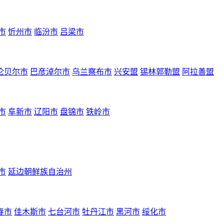
市
忻州市
临汾市
吕梁市
伦贝尔市
巴彦淖尔市
乌兰察布市
兴安盟
锡林郭勒盟
阿拉善盟
市
阜新市
辽阳市
盘锦市
铁岭市
市
延边朝鲜族自治州
春市
佳木斯市
七台河市
牡丹江市
黑河市
绥化市