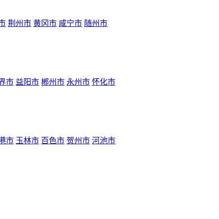
市
荆州市
黄冈市
咸宁市
随州市
界市
益阳市
郴州市
永州市
怀化市
港市
玉林市
百色市
贺州市
河池市