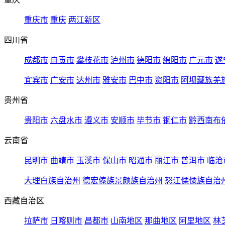
重庆市
重庆
两江新区
四川省
成都市
自贡市
攀枝花市
泸州市
德阳市
绵阳市
广元市
遂
宜宾市
广安市
达州市
雅安市
巴中市
资阳市
阿坝藏族羌
贵州省
贵阳市
六盘水市
遵义市
安顺市
毕节市
铜仁市
黔西南布
云南省
昆明市
曲靖市
玉溪市
保山市
昭通市
丽江市
普洱市
临沧
大理白族自治州
德宏傣族景颇族自治州
怒江傈僳族自治
西藏自治区
拉萨市
日喀则市
昌都市
山南地区
那曲地区
阿里地区
林