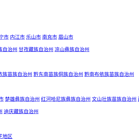
宁市
内江市
乐山市
南充市
眉山市
族自治州
甘孜藏族自治州
凉山彝族自治州
依族苗族自治州
黔东南苗族侗族自治州
黔南布依族苗族自治州
市
楚雄彝族自治州
红河哈尼族彝族自治州
文山壮族苗族自治州
州
迪庆藏族自治州
芝地区