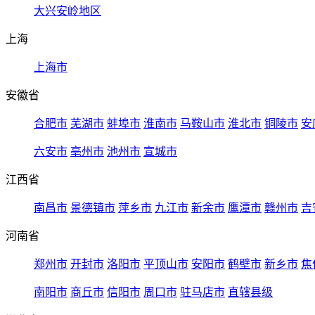
大兴安岭地区
上海
上海市
安徽省
合肥市
芜湖市
蚌埠市
淮南市
马鞍山市
淮北市
铜陵市
安
六安市
亳州市
池州市
宣城市
江西省
南昌市
景德镇市
萍乡市
九江市
新余市
鹰潭市
赣州市
吉
河南省
郑州市
开封市
洛阳市
平顶山市
安阳市
鹤壁市
新乡市
焦
南阳市
商丘市
信阳市
周口市
驻马店市
直辖县级