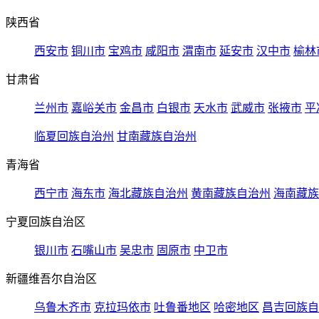
陕西省
西安市
铜川市
宝鸡市
咸阳市
渭南市
延安市
汉中市
榆林
甘肃省
兰州市
嘉峪关市
金昌市
白银市
天水市
武威市
张掖市
平
临夏回族自治州
甘南藏族自治州
青海省
西宁市
海东市
海北藏族自治州
黄南藏族自治州
海南藏族
宁夏回族自治区
银川市
石嘴山市
吴忠市
固原市
中卫市
新疆维吾尔自治区
乌鲁木齐市
克拉玛依市
吐鲁番地区
哈密地区
昌吉回族自