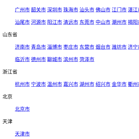
广州市
韶关市
深圳市
珠海市
汕头市
佛山市
江门市
湛江
汕尾市
河源市
阳江市
清远市
东莞市
中山市
潮州市
揭阳
山东省
济南市
青岛市
淄博市
枣庄市
东营市
烟台市
潍坊市
济宁
临沂市
德州市
聊城市
滨州市
菏泽市
浙江省
杭州市
宁波市
温州市
嘉兴市
湖州市
绍兴市
金华市
衢州
北京
北京市
天津
天津市