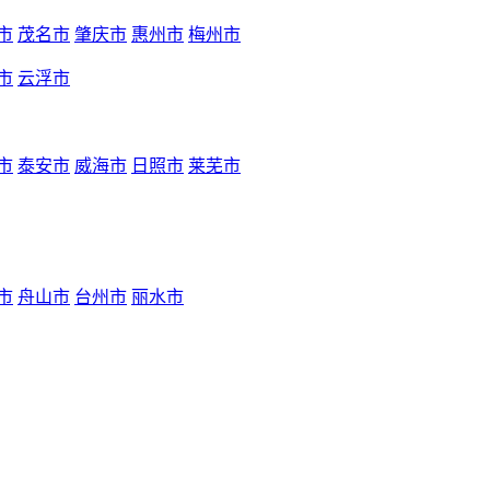
市
茂名市
肇庆市
惠州市
梅州市
市
云浮市
市
泰安市
威海市
日照市
莱芜市
市
舟山市
台州市
丽水市